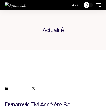
Aa
Actualité
Dynamyk FM accélère sa transformation
digitale avec l’arrivée prochaine de son
application mobile
janvier 5, 2026
8:52 pm
Dynamyk FM Accélère Sa