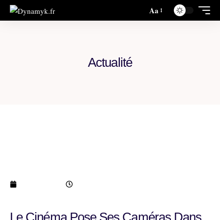
Aa
Actualité
Le cinéma pose ses caméras dans l’Aube :
Éric Gravel prépare son prochain long-
métrage
janvier 9, 2026
10:58 pm
Le Cinéma Pose Ses Caméras Dans