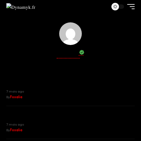
Foxalia
Le retour de Wallen : une voix légendaire
pour le film « Furcy, né libre »
7 mois ago
By
Foxalia
Tel père, tel fils : la progéniture de KISS
lance le duo « Stanley Simmons »
7 mois ago
By
Foxalia