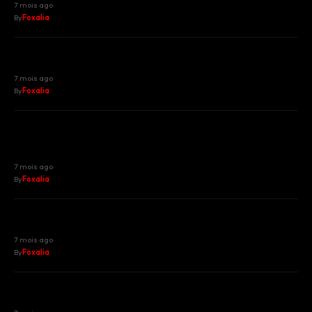
7 mois ago
By
Foxalia
Noël en janvier : le plouf givré de
Beaulieu-sur-Mer enfin autorisé
7 mois ago
By
Foxalia
Frontière franco-italienne : début de
quatre mois de galère pour l’axe
Menton-Vintimille
7 mois ago
By
Foxalia
Drame nocturne à Antibes : une rixe
coûte la vie à un jeune de 21 ans
7 mois ago
By
Foxalia
Florent Pagny et Eloïz : un duo
bouleversant pour débuter l’année 2026