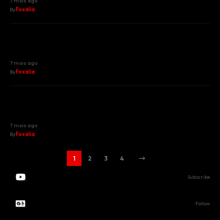
7 mois ago
By
Foxalia
Pussycat Dolls : vers un retour
triomphal en 2026, vingt ans après
l’ouragan « Buttons »
7 mois ago
By
Foxalia
Gastronomie de rue : le palmarès 2026
des meilleurs kebabs des Alpes-
Maritimes
7 mois ago
By
Foxalia
1
2
3
4
1.28M
Subscribers
Subscribe
3.46M
Followers
Follow