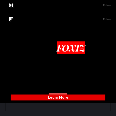
4.95M
Followers
Follow
45k
Followers
Follow
Upgrade to
FOXIZ
today and take
advantage of these
fantastic updates!
PLAYER
Learn More