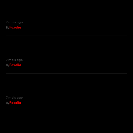
Alerte à l’arnaque : quand les escrocs se
font passer pour le commissariat de
Troyes
7 mois ago
By
Foxalia
Chaos matinal à Nice : un tramway sort
de ses rails après une collision
spectaculaire
7 mois ago
By
Foxalia
Rideau baissé rue Cassini : une boîte de
nuit niçoise sous le coup d’une
fermeture administrative
7 mois ago
By
Foxalia
Évasion vers l’Atlantique : Nice se
connecte directement à Madère avec
easyJet